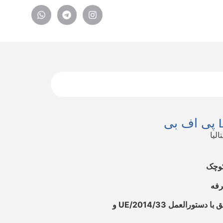
الیا
 کوچک
تایید شده توسط TÜV SUD مطابق با دستورالعمل 2014/33/UE و