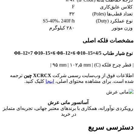
F
کلاس عایق‌کاری
تعداد قطب‌ها (Poles)
۳۲
نوع عملکرد (Duty)
S5-40%، 240F/h
وزن موتور
۲۸۰ کیلوگرم
مشخصات فلکه اصلی
7×Φ8–12
6×Φ10–15
6×Φ8–12
4/5×Φ10–15
نوع شیار طناب
| قطر چرخ فلکه (C) | ۹۵ mm | ۱۰۲٫۵ mm |
اطلاعات فوق از وب‌سایت رسمی شرکت
XCRCX چین
ترجمه
شده است. برای مشاهده محتوای اصلی،
اینجا
کلیک کنید.
آسانسور مانی عرش
رویکردی نوآورانه، همکاری با برندهای معتبر جهانی، تجربه‌ای متمایز
در خرید
دسترسی سریع