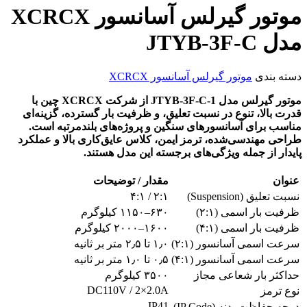
موتور گیرلس آسانسور XCRCX
مدل JTYB-3F-C
دسته بندی
موتور گیرلس آسانسور XCRCX
موتور گیرلس مدل JTYB-3F-C-1 از شرکت XCRCX چین با
قدرت بالا، تنوع در نسبت تعلیق، و ظرفیت بار گسترده، گزینه‌ای
مناسب برای آسانسورهای سنگین و پروژه‌های بلندمرتبه است.
طراحی مهندسی‌شده، ترمز ایمن، کلاس عایق‌کاری بالا و عملکرد
پایدار از جمله ویژگی‌های برجسته این مدل هستند.
عنوان
مقدار / توضیحات
نسبت تعلیق (Suspension)
۲:۱ / ۴:۱
ظرفیت بار اسمی (۲:۱)
۶۳۰–۱۱۵۰ کیلوگرم
ظرفیت بار اسمی (۴:۱)
۱۶۰۰–۲۰۰۰ کیلوگرم
سرعت اسمی آسانسور (۲:۱)
۱٫۰ تا ۲٫۵ متر بر ثانیه
سرعت اسمی آسانسور (۴:۱)
۰٫۵ تا ۱٫۰ متر بر ثانیه
حداکثر بار شعاعی مجاز
۳۵۰۰ کیلوگرم
DC110V / 2×2.0A
نوع ترمز
IP41
درجه حفاظت بدنه (IP Code)