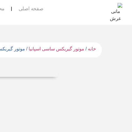
صفحه اصلی
مح
خانه
/
موتور گیربکس ساسی اسپانیا
/ موتور گیربکس S58 آلبرتو ساسی اس