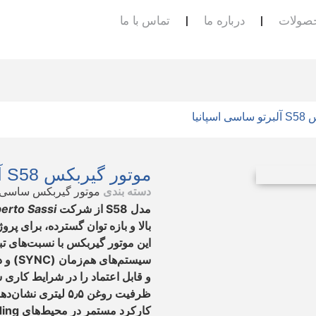
صولات
درباره ما
تماس با ما
پانیا
موتور گیربکس S58 آلبرتو ساسی اسپانیا
دسته بندی
موتور گیربکس ساسی ا
مدل S58 از شرکت
erto Sassi
بالا و بازه توان گسترده، برای پ
این موتور گیربکس با نسبت‌های تبد
و قابل اعتماد را در شرایط کاری 
ظرفیت روغن ۵٫۵ لی