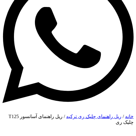
خانه
/
ریل راهنمای چلیک ری ترکیه
/ ریل راهنمای آسانسور T125
چلیک ری