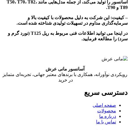
آسانسور را تولید می‌کند، از جمله مدل‌هایی مانند T50، T70، T82،
T89 و T90.
– کیفیت: این شرکت به دلیل محصولات با کیفیت بالا و
سرمایه‌گذاری مداوم در تسهیلات تولیدی شناخته شده است.
در اینجا می توانید اطلاعات فنی مربوط به ریل T125 (نورد گرم و
سرد) را مطالعه فرمایید.
آسانسور مانی عرش
رویکردی نوآورانه، همکاری با برندهای معتبر جهانی، تجربه‌ای متمایز
در خرید
دسترسی سریع
صفحه اصلی
محصولات
درباره ما
تماس با ما