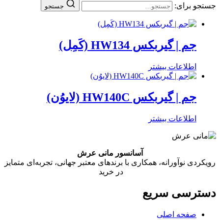
جستجو برای:
جستجو
جم | گیربکس HW134 (کَمِل)
اطلاعات بیشتر
جم | گیربکس HW140C (لایوُن)
اطلاعات بیشتر
آسانسور مانی عرش
رویکردی نوآورانه، همکاری با برندهای معتبر جهانی، تجربه‌ای متمایز
در خرید
دسترسی سریع
صفحه اصلی